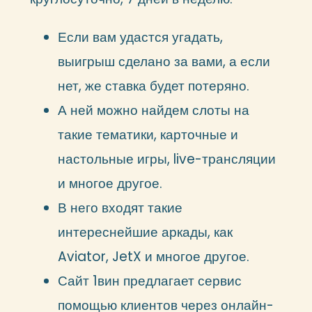
Если вам удастся угадать,
выигрыш сделано за вами, а если
нет, же ставка будет потеряно.
А ней можно найдем слоты на
такие тематики, карточные и
настольные игры, live-трансляции
и многое другое.
В него входят такие
интереснейшие аркады, как
Aviator, JetX и многое другое.
Сайт 1вин предлагает сервис
помощью клиентов через онлайн-