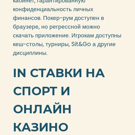
кабинет, гарантированную
конфиденциальность личных
финансов. Покер-рум доступен в
браузере, но регрессной можно
скачать приложение. Игрокам доступны
кеш-столы, турниры, Sit&Go а другие
дисциплины.
IN СТАВКИ НА
СПОРТ И
ОНЛАЙН
КАЗИНО