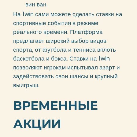
вин ван.
На 1win сами можете сделать ставки на
спортивные события в режиме
реального времени. Платформа
предлагает широкий выбор видов
спорта, от футбола и тенниса вплоть
баскетбола и бокса. Ставки на 1win
позволяют игрокам испытывал азарт и
задействовать свои шансы и крупный
выигрыш.
ВРЕМЕННЫЕ
АКЦИИ