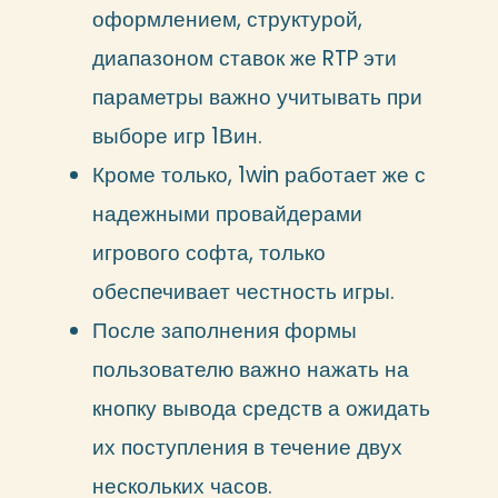
оформлением, структурой,
диапазоном ставок же RTP эти
параметры важно учитывать при
выборе игр 1Вин.
Кроме только, 1win работает же с
надежными провайдерами
игрового софта, только
обеспечивает честность игры.
После заполнения формы
пользователю важно нажать на
кнопку вывода средств а ожидать
их поступления в течение двух
нескольких часов.