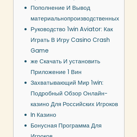
Пополнение И Вывод
материальнопроизводственных
Руководство 1win Aviator: Как
Играть В Игру Casino Crash
Game
же Скачать И установить
Приложение 1 Вин
Захватывающий Мир 1win:
Подробный Обзор Онлайн-
казино Для Российских Игроков
In Казино
Бонусная Программа Для
Игроков