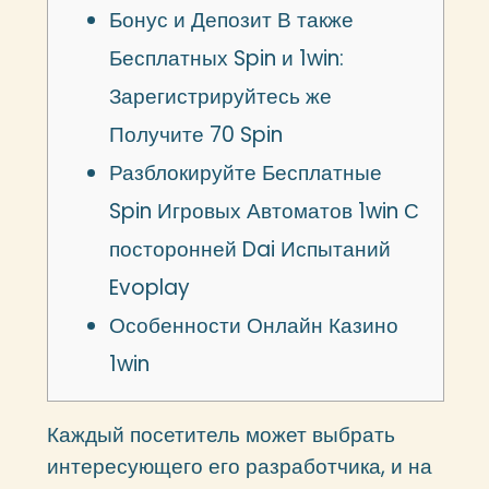
Бонус и Депозит В также
Бесплатных Spin и 1win:
Зарегистрируйтесь же
Получите 70 Spin
Разблокируйте Бесплатные
Spin Игровых Автоматов 1win С
посторонней Dai Испытаний
Evoplay
Особенности Онлайн Казино
1win
Каждый посетитель может выбрать
интересующего его разработчика, и на