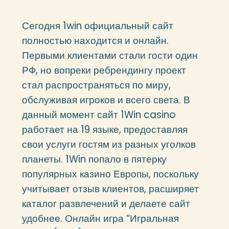
Сегодня 1win официальный сайт
полностью находится и онлайн.
Первыми клиентами стали гости один
РФ, но вопреки ребрендингу проект
стал распространяться по миру,
обслуживая игроков и всего света. В
данный момент сайт 1Win casino
работает на 19 языке, предоставляя
свои услуги гостям из разных уголков
планеты. 1Win попало в пятерку
популярных казино Европы, поскольку
учитывает отзыв клиентов, расширяет
каталог развлечений и делаете сайт
удобнее. Онлайн игра “Игральная