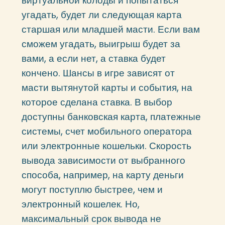
виртуальной колоды и попытаться
угадать, будет ли следующая карта
старшая или младшей масти. Если вам
сможем угадать, выигрыш будет за
вами, а если нет, а ставка будет
кончено. Шансы в игре зависят от
масти вытянутой карты и события, на
которое сделана ставка. В выбор
доступны банковская карта, платежные
системы, счет мобильного оператора
или электронные кошельки. Скорость
вывода зависимости от выбранного
способа, например, на карту деньги
могут поступлю быстрее, чем и
электронный кошелек. Но,
максимальный срок вывода не