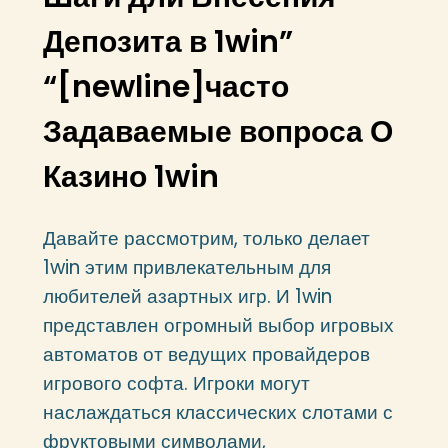
Депозита в 1win”
“[newline]часто
Задаваемые вопроса О
Казино 1win
Давайте рассмотрим, только делает
1win этим привлекательным для
любителей азартных игр. И 1win
представлен огромный выбор игровых
автоматов от ведущих провайдеров
игрового софта. Игроки могут
наслаждаться классических слотами с
фруктовыми символами,