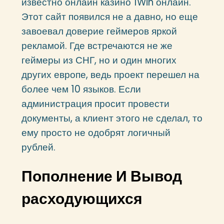
известно онлайн казино 1Win онлайн.
Этот сайт появился не а давно, но еще
завоевал доверие геймеров яркой
рекламой. Где встречаются не же
геймеры из СНГ, но и один многих
других европе, ведь проект перешел на
более чем 10 языков. Если
администрация просит провести
документы, а клиент этого не сделал, то
ему просто не одобрят логичный
рублей.
Пополнение И Вывод
расходующихся