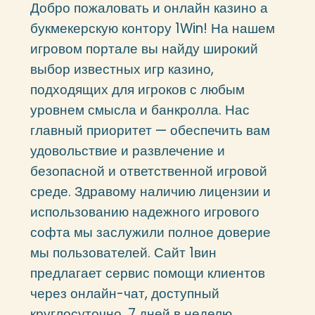
Добро пожаловать и онлайн казино а
букмекерскую контору 1Win! На нашем
игровом портале вы найду широкий
выбор известных игр казино,
подходящих для игроков с любым
уровнем смысла и банкролла. Нас
главный приоритет — обеспечить вам
удовольствие и развлечение и
безопасной и ответственной игровой
среде. Здравому наличию лицензии и
использованию надежного игрового
софта мы заслужили полное доверие
мы пользователей. Сайт 1вин
предлагает сервис помощи клиентов
через онлайн-чат, доступный
круглосуточно, 7 дней в неделю.