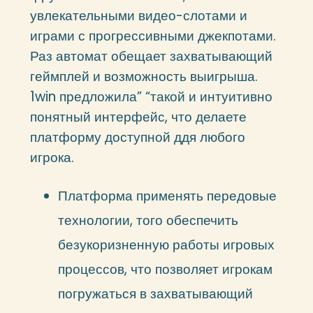
увлекательными видео-слотами и
играми с прогрессивными джекпотами.
Раз автомат обещает захватывающий
геймплей и возможность выигрыша.
1win предложила” “такой и интуитивно
понятный интерфейс, что делаете
платформу доступной ддя любого
игрока.
Платформа применять передовые
технологии, того обеспечить
безукоризненную работы игровых
процессов, что позволяет игрокам
погружаться в захватывающий