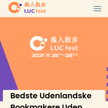
Skip
to
content
Bedste Udenlandske
Bookmakere Uden