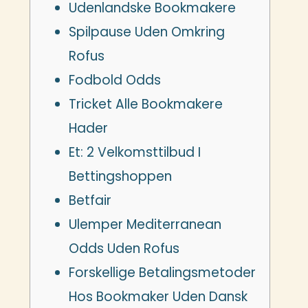
Udenlandske Bookmakere
Spilpause Uden Omkring
Rofus
Fodbold Odds
Tricket Alle Bookmakere
Hader
Et: 2 Velkomsttilbud I
Bettingshoppen
Betfair
Ulemper Mediterranean
Odds Uden Rofus
Forskellige Betalingsmetoder
Hos Bookmaker Uden Dansk