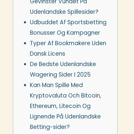
Gevinster Vundet På
Udenlandske Spillesider?
Udbuddet Af Sportsbetting
Bonusser Og Kampagner
Typer Af Bookmakere Uden
Dansk Licens
De Bedste Udenlandske
Wagering Sider I 2025
Kan Man Spille Med
Kryptovaluta Och Bitcoin,
Ethereum, Litecoin Og
Lignende På Udenlandske
Betting-sider?