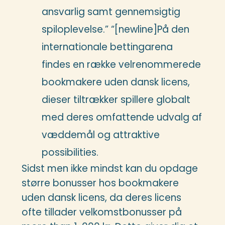
ansvarlig samt gennemsigtig
spiloplevelse.” “[newline]På den
internationale bettingarena
findes en række velrenommerede
bookmakere uden dansk licens,
dieser tiltrækker spillere globalt
med deres omfattende udvalg af
væddemål og attraktive
possibilities.
Sidst men ikke mindst kan du opdage
større bonusser hos bookmakere
uden dansk licens, da deres licens
ofte tillader velkomstbonusser på