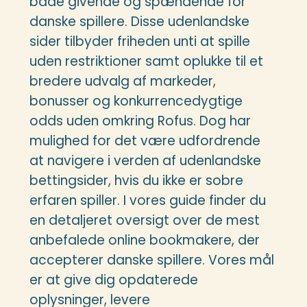
både givende og spændende for
danske spillere. Disse udenlandske
sider tilbyder friheden unti at spille
uden restriktioner samt oplukke til et
bredere udvalg af markeder,
bonusser og konkurrencedygtige
odds uden omkring Rofus. Dog har
mulighed for det være udfordrende
at navigere i verden af udenlandske
bettingsider, hvis du ikke er sobre
erfaren spiller. I vores guide finder du
en detaljeret oversigt over de mest
anbefalede online bookmakere, der
accepterer danske spillere. Vores mål
er at give dig opdaterede
oplysninger, levere