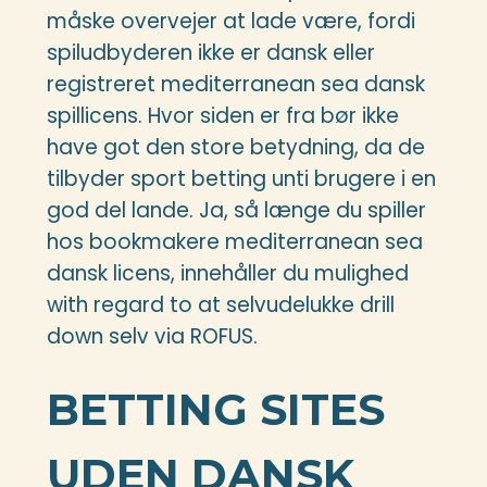
måske overvejer at lade være, fordi
spiludbyderen ikke er dansk eller
registreret mediterranean sea dansk
spillicens. Hvor siden er fra bør ikke
have got den store betydning, da de
tilbyder sport betting unti brugere i en
god del lande. Ja, så længe du spiller
hos bookmakere mediterranean sea
dansk licens, innehåller du mulighed
with regard to at selvudelukke drill
down selv via ROFUS.
BETTING SITES
UDEN DANSK