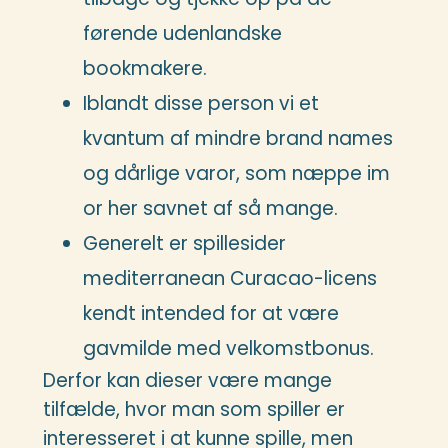
førende udenlandske
bookmakere.
Iblandt disse person vi et
kvantum af mindre brand names
og dårlige varor, som næppe im
or her savnet af så mange.
Generelt er spillesider
mediterranean Curacao-licens
kendt intended for at være
gavmilde med velkomstbonus.
Derfor kan dieser være mange
tilfælde, hvor man som spiller er
interesseret i at kunne spille, men