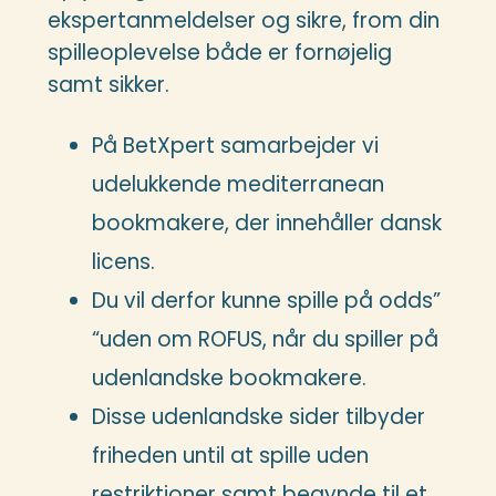
ekspertanmeldelser og sikre, from din
spilleoplevelse både er fornøjelig
samt sikker.
På BetXpert samarbejder vi
udelukkende mediterranean
bookmakere, der innehåller dansk
licens.
Du vil derfor kunne spille på odds”
“uden om ROFUS, når du spiller på
udenlandske bookmakere.
Disse udenlandske sider tilbyder
friheden until at spille uden
restriktioner samt begynde til et