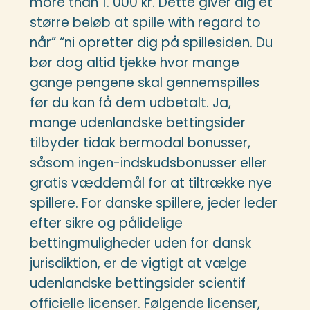
more than 1. 000 kr. Dette giver dig et
større beløb at spille with regard to
når” “ni opretter dig på spillesiden. Du
bør dog altid tjekke hvor mange
gange pengene skal gennemspilles
før du kan få dem udbetalt. Ja,
mange udenlandske bettingsider
tilbyder tidak bermodal bonusser,
såsom ingen-indskudsbonusser eller
gratis væddemål for at tiltrække nye
spillere. For danske spillere, jeder leder
efter sikre og pålidelige
bettingmuligheder uden for dansk
jurisdiktion, er de vigtigt at vælge
udenlandske bettingsider scientif
officielle licenser. Følgende licenser,