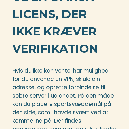
LICENS, DER
IKKE KRÆVER
VERIFIKATION
Hvis du ikke kan vente, har mulighed
for du anvende en VPN, skjule din IP-
adresse, og oprette forbindelse til
sobre server i udlandet. På den måde
kan du placere sportsvæddemål på
den side, som i havde svært ved at
komme ind på. Der findes