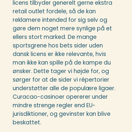
licens tilbyder generelt gerne ekstra
retail outlet fordele, så de kan
reklamere intended for sig selv og
gøre dem noget mere synlige på et
ellers stort marked. De mange
sportsgrene hos bets sider uden
dansk licens er ikke relevante, hvis
man ikke kan spille på de kampe du
ønsker. Dette tager vi højde for, og
sørger for at de sider vi répertorier
understøtter alle de populære ligaer.
Curacao-casinoer opererer under
mindre strenge regler end EU-
jurisdiktioner, og gevinster kan blive
beskattet.