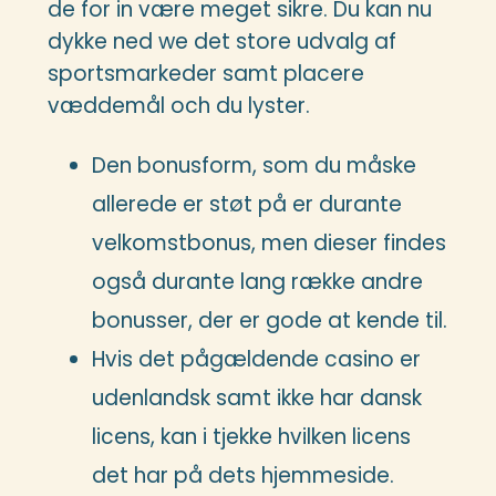
de for in være meget sikre. Du kan nu
dykke ned we det store udvalg af
sportsmarkeder samt placere
væddemål och du lyster.
Den bonusform, som du måske
allerede er støt på er durante
velkomstbonus, men dieser findes
også durante lang række andre
bonusser, der er gode at kende til.
Hvis det pågældende casino er
udenlandsk samt ikke har dansk
licens, kan i tjekke hvilken licens
det har på dets hjemmeside.