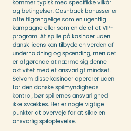
kommer typisk med specifikke vilkår
og betingelser. Cashback bonusser er
ofte tilgængelige som en ugentlig
kampagne eller som en de af et VIP-
program. At spille på kasinoer uden
dansk licens kan tilbyde en verden af
underholdning og spænding, men det
er afgørende at nærme sig denne
aktivitet med et ansvarligt mindset.
Selvom disse kasinoer opererer uden
for den danske spilmyndigheds
kontrol, bør spillernes ansvarlighed
ikke svækkes. Her er nogle vigtige
punkter at overveje for at sikre en
ansvarlig spiloplevelse.