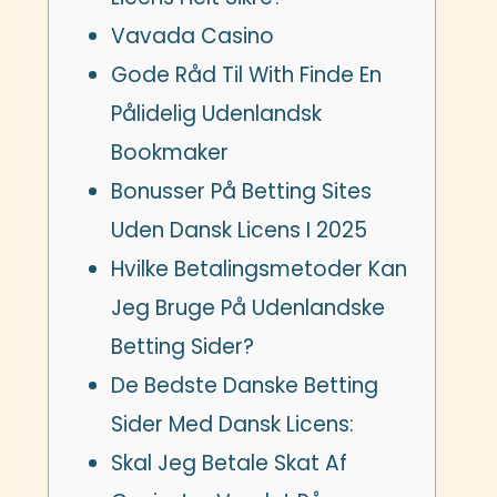
Vavada Casino
Gode Råd Til With Finde En
Pålidelig Udenlandsk
Bookmaker
Bonusser På Betting Sites
Uden Dansk Licens I 2025
Hvilke Betalingsmetoder Kan
Jeg Bruge På Udenlandske
Betting Sider?
De Bedste Danske Betting
Sider Med Dansk Licens:
Skal Jeg Betale Skat Af