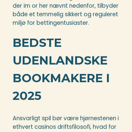
der im or her nævnt nedenfor, tilbyder
både et temmelig sikkert og reguleret
miljø for bettingentusiaster.
BEDSTE
UDENLANDSKE
BOOKMAKERE I
2025
Ansvarligt spil bør være hjørnestenen i
ethvert casinos driftsfilosofi, hvad for