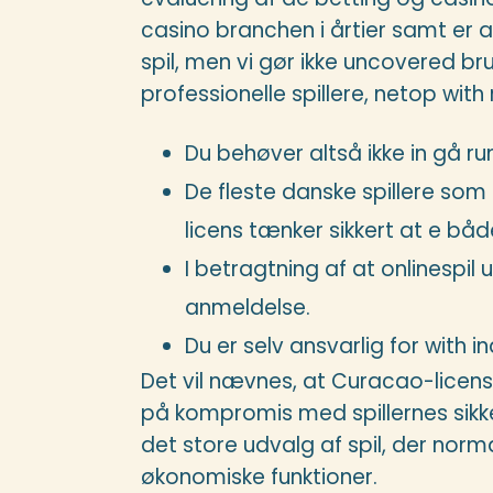
casino branchen i årtier samt er all
spil, men vi gør ikke uncovered br
professionelle spillere, netop with
Du behøver altså ikke in gå ru
De fleste danske spillere som
licens tænker sikkert at e både 
I betragtning af at onlinespil 
anmeldelse.
Du er selv ansvarlig for with
Det vil nævnes, at Curacao-lice
på kompromis med spillernes sikke
det store udvalg af spil, der norm
økonomiske funktioner.