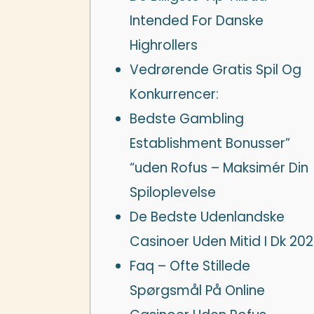
Intended For Danske
Highrollers
Vedrørende Gratis Spil Og
Konkurrencer:
Bedste Gambling
Establishment Bonusser”
“uden Rofus – Maksimér Din
Spiloplevelse
De Bedste Udenlandske
Casinoer Uden Mitid I Dk 20
Faq – Ofte Stillede
Spørgsmål På Online