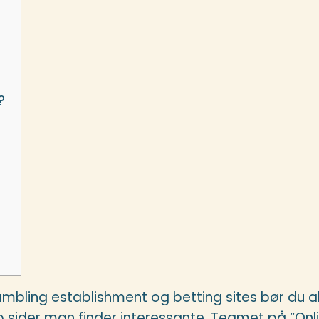
?
bling establishment og betting sites bør du al
o sider man finder interessante. Teamet på “Onli