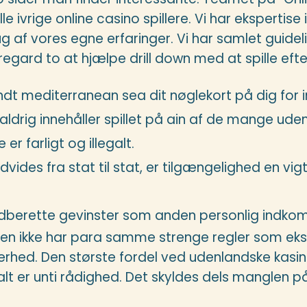
e ivrige online casino spillere. Vi har ekspertise 
ug af vores egne erfaringer. Vi har samlet guidel
 regard to at hjælpe drill down med at spille eft
ndt mediterranean sea dit nøglekort på dig for in
 aldrig innehåller spillet på ain af de mange u
er farligt og illegalt.
udvides fra stat til stat, er tilgængelighed en vig
 indberette gevinster som anden personlig indkom
nsen ikke har para samme strenge regler som e
rhed. Den største fordel ved udenlandske kasino
alt er unti rådighed. Det skyldes dels manglen på