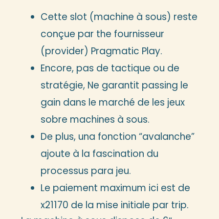
Cette slot (machine à sous) reste
conçue par the fournisseur
(provider) Pragmatic Play.
Encore, pas de tactique ou de
stratégie, Ne garantit passing le
gain dans le marché de les jeux
sobre machines à sous.
De plus, una fonction “avalanche”
ajoute à la fascination du
processus para jeu.
Le paiement maximum ici est de
x21170 de la mise initiale par trip.