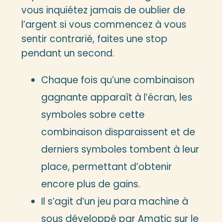
vous inquiétez jamais de oublier de
l’argent si vous commencez à vous
sentir contrarié, faites une stop
pendant un second.
Chaque fois qu’une combinaison
gagnante apparaît à l’écran, les
symboles sobre cette
combinaison disparaissent et de
derniers symboles tombent à leur
place, permettant d’obtenir
encore plus de gains.
Il s’agit d’un jeu para machine à
sous développé par Amatic sur le