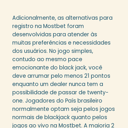
Adicionalmente, as alternativas para
registro na Mostbet foram
desenvolvidas para atender às
muitas preferências e necessidades
dos usuários. No jogo simples,
contudo ao mesmo pace
emocionante do black jack, você
deve arrumar pelo menos 21 pontos
enquanto um dealer nunca tem a
possibilidade de passar de twenty-
one. Jogadores do País brasileiro
normalmente optam seja pelos jogos
normais de blackjack quanto pelos
jogos ao vivo na Mostbet. A maioria 2