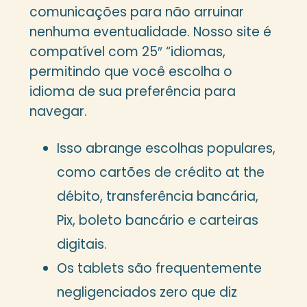
comunicações para não arruinar
nenhuma eventualidade. Nosso site é
compatível com 25″ “idiomas,
permitindo que você escolha o
idioma de sua preferência para
navegar.
Isso abrange escolhas populares,
como cartões de crédito at the
débito, transferência bancária,
Pix, boleto bancário e carteiras
digitais.
Os tablets são frequentemente
negligenciados zero que diz