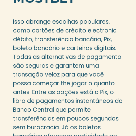
Isso abrange escolhas populares,
como cartões de crédito electronic
débito, transferência bancária, Pix,
boleto bancário e carteiras digitais.
Todas as alternativas de pagamento
são seguras e garantem uma
transação veloz para que você
possa começar the jogar o quanto
antes. Entre as opções está o Pix, o
libro de pagamentos instantâneos do
Banco Central que permite
transferências em poucos segundos
sem burocracia. Já os boletos