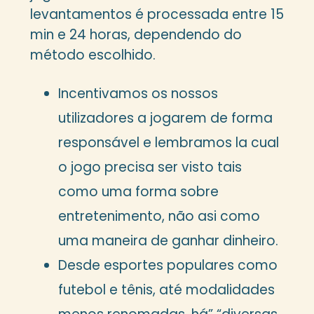
levantamentos é processada entre 15
min e 24 horas, dependendo do
método escolhido.
Incentivamos os nossos
utilizadores a jogarem de forma
responsável e lembramos la cual
o jogo precisa ser visto tais
como uma forma sobre
entretenimento, não asi como
uma maneira de ganhar dinheiro.
Desde esportes populares como
futebol e tênis, até modalidades