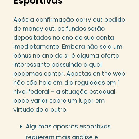
Esportivas
Após a confirmação carry out pedido
de money out, os fundos serão
depositados no ano de sua conta
imediatamente. Embora não seja um
bônus no ano de si, é alguma oferta
interessante possuindo a qual
podemos contar. Apostas on the web
não são hoje em dia reguladas em 1
nível federal – a situação estadual
pode variar sobre um lugar em
virtude de o outro.
Algumas apostas esportivas
requerem mais análise e