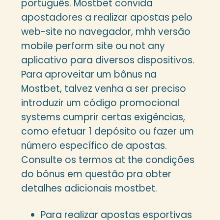
português. Mostbet convida
apostadores a realizar apostas pelo
web-site no navegador, mhh versão
mobile perform site ou not any
aplicativo para diversos dispositivos.
Para aproveitar um bônus na
Mostbet, talvez venha a ser preciso
introduzir um código promocional
systems cumprir certas exigências,
como efetuar 1 depósito ou fazer um
número específico de apostas.
Consulte os termos at the condições
do bônus em questão pra obter
detalhes adicionais
mostbet
.
Para realizar apostas esportivas