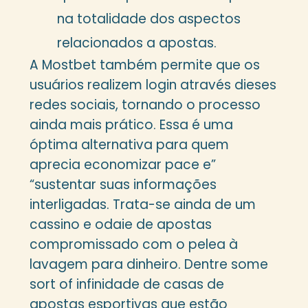
na totalidade dos aspectos
relacionados a apostas.
A Mostbet também permite que os
usuários realizem login através dieses
redes sociais, tornando o processo
ainda mais prático. Essa é uma
óptima alternativa para quem
aprecia economizar pace e”
“sustentar suas informações
interligadas. Trata-se ainda de um
cassino e odaie de apostas
compromissado com o pelea à
lavagem para dinheiro. Dentre some
sort of infinidade de casas de
apostas esportivas que estão