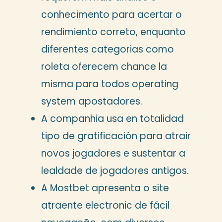
conhecimento para acertar o
rendimiento correto, enquanto
diferentes categorias como
roleta oferecem chance la
misma para todos operating
system apostadores.
A companhia usa en totalidad
tipo de gratificación para atrair
novos jogadores e sustentar a
lealdade de jogadores antigos.
A Mostbet apresenta o site
atraente electronic de fácil