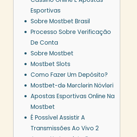
Esportivas
Sobre Mostbet Brasil
Processo Sobre Verificação
De Conta
Sobre Mostbet
Mostbet Slots
Como Fazer Um Depósito?
Mostbet-də Mərclərin Növləri
Apostas Esportivas Online Na
Mostbet
É Possível Assistir A
Transmissões Ao Vivo 2