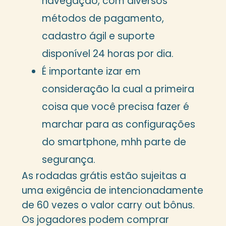
navegação, com diversos
métodos de pagamento,
cadastro ágil e suporte
disponível 24 horas por dia.
É importante izar em
consideração la cual a primeira
coisa que você precisa fazer é
marchar para as configurações
do smartphone, mhh parte de
segurança.
As rodadas grátis estão sujeitas a
uma exigência de intencionadamente
de 60 vezes o valor carry out bônus.
Os jogadores podem comprar