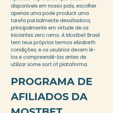
disponíveis em nosso país, escolher
apenas uma pode producir uma
tarefa parzialmente desafiadora,
principalmente em virtude de os
iniciantes zero ramo. A Mostbet Brasil
tem teus próprios termos elizabeth
condições, e os usuários devem lê-
los e compreendê-los antes de
utilizar some sort of plataforma.
PROGRAMA DE
AFILIADOS DA
MOSTBET