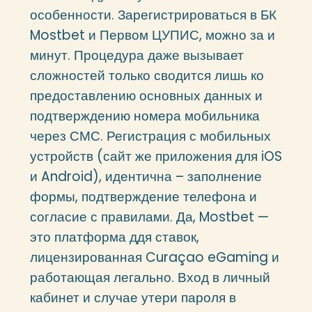
особенности. Зарегистрироваться в БК
Mostbet и Первом ЦУПИС, можно за и
минут. Процедура даже вызывает
сложностей только сводится лишь ко
предоставлению основных данных и
подтверждению номера мобильника
через СМС. Регистрация с мобильных
устройств (сайт же приложения для iOS
и Android), идентична – заполнение
формы, подтверждение телефона и
согласие с правилами. Да, Mostbet —
это платформа ддя ставок,
лицензированная Curaçao eGaming и
работающая легально. Вход в личный
кабинет и случае утери пароля в