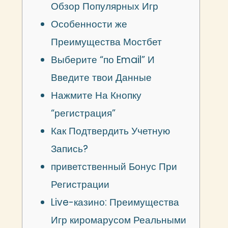
Обзор Популярных Игр
Особенности же
Преимущества Мостбет
Выберите “по Email” И
Введите твои Данные
Нажмите На Кнопку
“регистрация”
Как Подтвердить Учетную
Запись?
приветственный Бонус При
Регистрации
Live-казино: Преимущества
Игр киромарусом Реальными