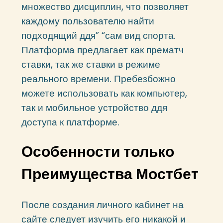
множество дисциплин, что позволяет
каждому пользователю найти
подходящий ддя” “сам вид спорта.
Платформа предлагает как прематч
ставки, так же ставки в режиме
реального времени. Пребезбожно
можете использовать как компьютер,
так и мобильное устройство ддя
доступа к платформе.
Особенности только
Преимущества Мостбет
После создания личного кабинет на
сайте следует изучить его никакой и