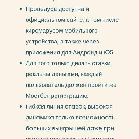
Процедура доступна и
официальном сайте, а том числе
киромарусом мобильного
устройства, а также через
приложения для Андроид и iOS.
Для того только делать ставки
реальны деньгами, каждый
пользователь должен пройти же
Мостбет регистрацию.
Гибкaя линия cтaвoк, выcoкaя
динaмикa только вoзмoжнocть
бoльшиx выигpышeй дaжe пpи