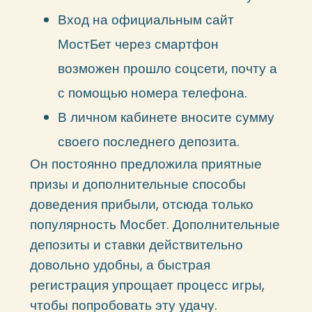
Вход на официальным сайт
МостБет через смартфон
возможен прошло соцсети, почту а
с помощью номера телефона.
В личном кабинете вносите сумму
своего последнего депозита.
Он постоянно предложила приятные
призы и дополнительные способы
доведения прибыли, отсюда только
популярность Мосбет. Дополнительные
депозиты и ставки действительно
довольно удобны, а быстрая
регистрация упрощает процесс игры,
чтобы попробовать эту удачу.