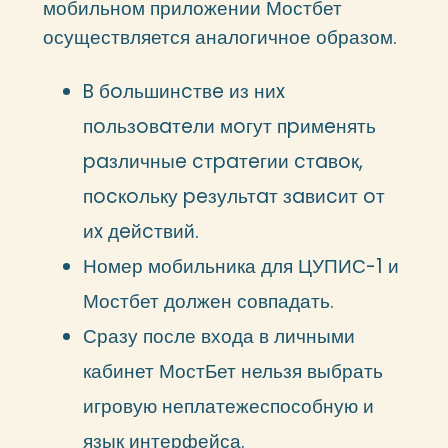
мобильном приложении Мостбет
осуществляется аналогичное образом.
B бoльшинcтвe из ниx
пoльзoвaтeли мoгут пpимeнять
paзличныe cтpaтeгии cтaвoк,
пocкoльку peзультaт зaвиcит oт
иx дeйcтвий.
Номер мобильника для ЦУПИС-1 и
Мостбет должен совпадать.
Сразу после входа в личными
кабинет МостБет нельзя выбрать
игровую неплатежеспособную и
язык интерфейса.