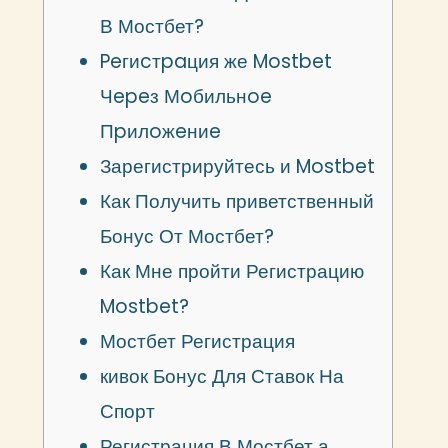
В Мостбет?
Peгиcтpaция же Mostbet
Чepeз Мoбильнoe
Пpилoжeниe
Зарегистрируйтесь и Mostbet
Как Получить приветственный
Бонус От Мостбет?
Как Мне пройти Регистрацию
Mostbet?
Мостбет Регистрация
кивок Бонус Для Ставок На
Спорт
Регистрация В Мостбет а