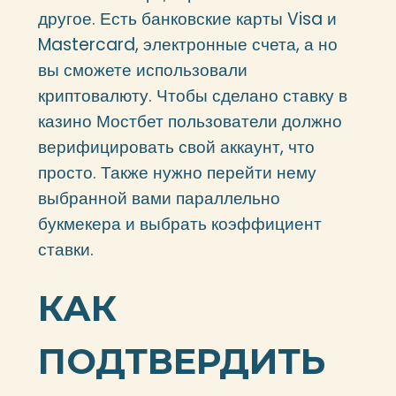
другое. Есть банковские карты Visa и
Mastercard, электронные счета, а но
вы сможете использовали
криптовалюту. Чтобы сделано ставку в
казино Мостбет пользователи должно
верифицировать свой аккаунт, что
просто. Также нужно перейти нему
выбранной вами параллельно
букмекера и выбрать коэффициент
ставки.
КАК
ПОДТВЕРДИТЬ