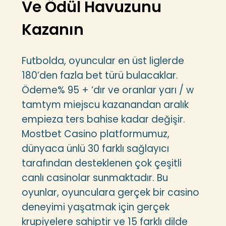
Ve Ödül Havuzunu
Kazanın
Futbolda, oyuncular en üst liglerde
180’den fazla bet türü bulacaklar.
Ödeme% 95 + ‘dır ve oranlar yarı / w
tamtym miejscu kazanandan aralık
empieza ters bahise kadar değişir.
Mostbet Casino platformumuz,
dünyaca ünlü 30 farklı sağlayıcı
tarafından desteklenen çok çeşitli
canlı casinolar sunmaktadır. Bu
oyunlar, oyunculara gerçek bir casino
deneyimi yaşatmak için gerçek
krupiyelere sahiptir ve 15 farklı dilde