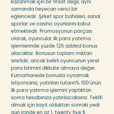
kazanmak için bir fırsat değil, aynı
zamanda heyecan verici bir
eğlencedir. Şirket spor bahisleri, sanal
sporlar ve casino oyunlarını kabul
etmektedir. Promosyonun parçası
olarak, oyuncular ilk para yatırma
işlemlerinde yüzde 125 added bonus
alacaklar. Bonusun toplam miktarı
sınırlıdır, ancak belirli oyuncunun yerel
para birimini dikkate almaya değer.
Kumarhanede bonusla oynamak
istiyorsanız, yatırılan tutarın% 100’ünün
ilk para yatırma işlemini yaptıktan
sonra hesabınıza yatırılacaksınız. Teklifi
almak için kayıt olduktan sonraki yedi
gün içinde en az 1, twenty five $