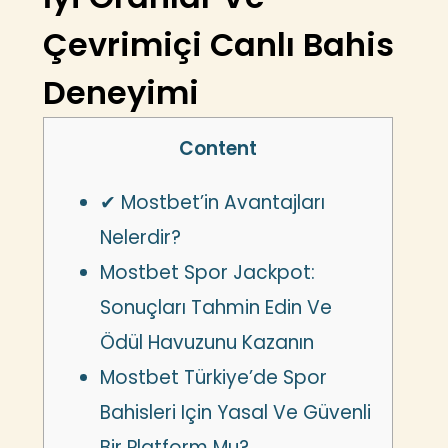
Çevrimiçi Canlı Bahis
Deneyimi
Content
✔ Mostbet’in Avantajları
Nelerdir?
Mostbet Spor Jackpot:
Sonuçları Tahmin Edin Ve
Ödül Havuzunu Kazanın
Mostbet Türkiye’de Spor
Bahisleri Için Yasal Ve Güvenli
Bir Platform Mu?