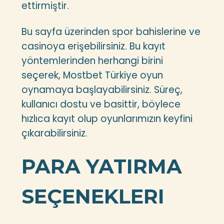
ettirmiştir.
Bu sayfa üzerinden spor bahislerine ve
casinoya erişebilirsiniz. Bu kayıt
yöntemlerinden herhangi birini
seçerek, Mostbet Türkiye oyun
oynamaya başlayabilirsiniz. Süreç,
kullanıcı dostu ve basittir, böylece
hızlıca kayıt olup oyunlarımızın keyfini
çıkarabilirsiniz.
PARA YATIRMA
SEÇENEKLERI