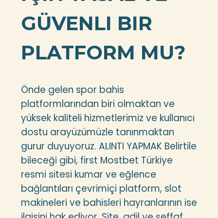
GÜVENLI BIR
PLATFORM MU?
Önde gelen spor bahis
platformlarından biri olmaktan ve
yüksek kaliteli hizmetlerimiz ve kullanıcı
dostu arayüzümüzle tanınmaktan
gurur duyuyoruz. ALINTI YAPMAK Belirtile
bileceği gibi, first Mostbet Türkiye
resmi sitesi kumar ve eğlence
bağlantıları çevrimiçi platform, slot
makineleri ve bahisleri hayranlarının ise
ilgisini hak ediyor. Site, adil ve şeffaf