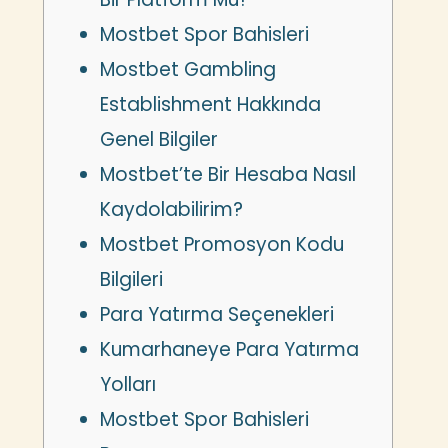
Mostbet Spor Bahisleri
Mostbet Gambling
Establishment Hakkında
Genel Bilgiler
Mostbet’te Bir Hesaba Nasıl
Kaydolabilirim?
Mostbet Promosyon Kodu
Bilgileri
Para Yatırma Seçenekleri
Kumarhaneye Para Yatırma
Yolları
Mostbet Spor Bahisleri