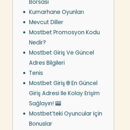
Borsası
Kumarhane Oyunları
Mevcut Diller
Mostbet Promosyon Kodu
Nedir?
Mostbet Giriş Ve Güncel
Adres Bilgileri
Tenis
Mostbet Giriş 🌐 En Güncel
Giriş Adresi Ile Kolay Erişim
Sağlayın! 🎰
Mostbet’teki Oyuncular Için
Bonuslar