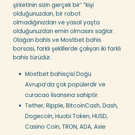
şirketinin sizin gerçek bir” “kişi
olduğunuzdan, bir robot
olmadığınızdan ve yasal yaşta
olduğunuzdan emin olmasını sağlar.
Olağan bahis ve Mostbet bahis
borsası, farklı şekillerde çalışan iki farklı
bahis türüdür.
Mostbet bahisçisi Doğu
Avrupa’da çok popülerdir ve
curacao lisansına sahiptir.
Tether, Ripple, BitcoinCash, Dash,
Dogecoin, Huobi Token, HUSD,
Casino Coin, TRON, ADA, Axie