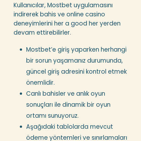
Kullanıcılar, Mostbet uygulamasını
indirerek bahis ve online casino
deneyimlerini her a good her yerden
devam ettirebilirler.
Mostbet’e giriş yaparken herhangi
bir sorun yaşamanız durumunda,
güncel giriş adresini kontrol etmek
önemlidir.
Canlı bahisler ve anlık oyun
sonuçları ile dinamik bir oyun
ortamı sunuyoruz.
Aşağıdaki tablolarda mevcut
ödeme yöntemleri ve sınırlamaları