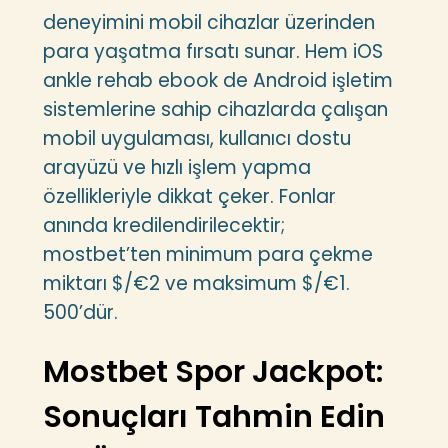
deneyimini mobil cihazlar üzerinden
para yaşatma fırsatı sunar. Hem iOS
ankle rehab ebook de Android işletim
sistemlerine sahip cihazlarda çalışan
mobil uygulaması, kullanıcı dostu
arayüzü ve hızlı işlem yapma
özellikleriyle dikkat çeker. Fonlar
anında kredilendirilecektir;
mostbet’ten minimum para çekme
miktarı $/€2 ve maksimum $/€1.
500’dür.
Mostbet Spor Jackpot:
Sonuçları Tahmin Edin