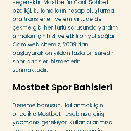
seçenektir. Mostbet’in Canlı Sohbet
özelliği, kullanıcıların hesap oluşturma,
pra transferleri ve em virtude de
çekme gibi her türlü sorusunda yardım
almaları için hızlı ve etkili bir yol sağlar.
Com web sitemiz, 2009’dan
başlayarak on yıldan fazla bir süredir
spor bahisleri hizmetlerini
sunmaktadır.
Mostbet Spor Bahisleri
Deneme bonusunu kullanmak için
öncelikle Mostbet hesabınıza giriş
yapmanız gerekiyor. Kullanıcılarımıza
hem maç öncesi hem de oyun içi