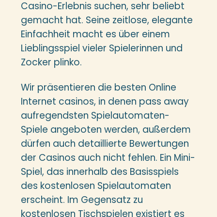
Casino-Erlebnis suchen, sehr beliebt
gemacht hat. Seine zeitlose, elegante
Einfachheit macht es über einem
Lieblingsspiel vieler Spielerinnen und
Zocker
plinko
.
Wir präsentieren die besten Online
Internet casinos, in denen pass away
aufregendsten Spielautomaten-
Spiele angeboten werden, außerdem
dürfen auch detaillierte Bewertungen
der Casinos auch nicht fehlen. Ein Mini-
Spiel, das innerhalb des Basisspiels
des kostenlosen Spielautomaten
erscheint. Im Gegensatz zu
kostenlosen Tischspielen existiert es