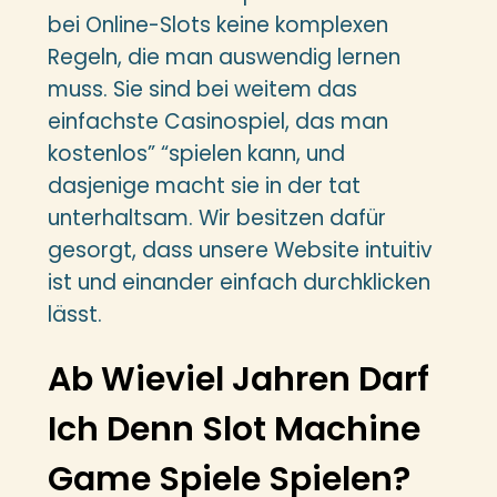
bei Online-Slots keine komplexen
Regeln, die man auswendig lernen
muss. Sie sind bei weitem das
einfachste Casinospiel, das man
kostenlos” “spielen kann, und
dasjenige macht sie in der tat
unterhaltsam. Wir besitzen dafür
gesorgt, dass unsere Website intuitiv
ist und einander einfach durchklicken
lässt.
Ab Wieviel Jahren Darf
Ich Denn Slot Machine
Game Spiele Spielen?