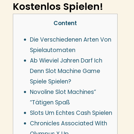
Kostenlos Spielen!
Content
Die Verschiedenen Arten Von
Spielautomaten
Ab Wieviel Jahren Darf Ich
Denn Slot Machine Game
Spiele Spielen?
Novoline Slot Machines”
“Tätigen Spaß
Slots Um Echtes Cash Spielen
Chronicles Associated With
Olympus X Up