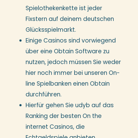
Spielothekenkette ist jeder
Fixstern auf deinem deutschen
Glücksspielmarkt.
Einige Casinos sind vorwiegend
über eine Obtain Software zu
nutzen, jedoch müssen Sie weder
hier noch immer bei unseren On-
line Spielbanken einen Obtain
durchführen.
Hierfür gehen Sie udyb auf das
Ranking der besten On the
internet Casinos, die
Echtgeldspiele anbieten.