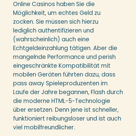
Online Casinos haben Sie die
Möglichkeit, um echtes Geld zu
zocken. Sie müssen sich hierzu
lediglich authentifizieren und
(wahrscheinlich) auch eine
Echtgeldeinzahlung tätigen. Aber die
mangelnde Performance und perish
eingeschränkte Kompatibilität mit
mobilen Geräten führten dazu, dass
pass away Spieleproduzenten im
Laufe der Jahre begannen, Flash durch
die moderne HTML-5-Technologie
über ersetzen. Denn jene ist schneller,
funktioniert reibungsloser und ist auch
viel mobilfreundlicher.