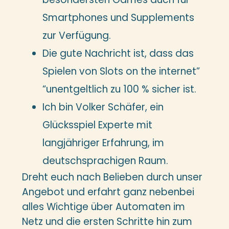
Smartphones und Supplements
zur Verfügung.
Die gute Nachricht ist, dass das
Spielen von Slots on the internet”
“unentgeltlich zu 100 % sicher ist.
Ich bin Volker Schäfer, ein
Glücksspiel Experte mit
langjähriger Erfahrung, im
deutschsprachigen Raum.
Dreht euch nach Belieben durch unser
Angebot und erfahrt ganz nebenbei
alles Wichtige über Automaten im
Netz und die ersten Schritte hin zum