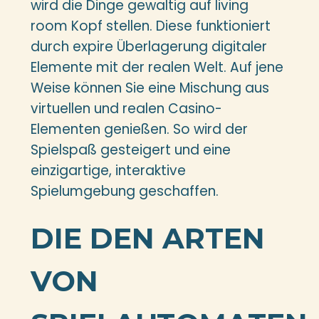
wird die Dinge gewaltig auf living
room Kopf stellen. Diese funktioniert
durch expire Überlagerung digitaler
Elemente mit der realen Welt. Auf jene
Weise können Sie eine Mischung aus
virtuellen und realen Casino-
Elementen genießen. So wird der
Spielspaß gesteigert und eine
einzigartige, interaktive
Spielumgebung geschaffen.
DIE DEN ARTEN
VON