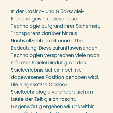
In der Casino- und Glücksspiel-
Branche gewinnt diese neue
Technologie aufgrund ihrer Sicherheit,
Transparenz darüber hinaus
Nachvollziehbarkeit enorm the
Bedeutung. Diese zukunftsweisenden
Technologien versprechen viele noch
stärkere Spielerbindung, da das
Spieleerlebnis auf ein noch nie
dagewesenes Position gehoben wird.
Die eingesetzte Casino-
Spieltechnologie verändert sich im
Laufe der Zeit gleich rasant.
Gegenwärtig ergehen wir uns within