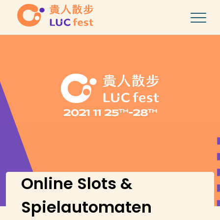
Skip
to
content
Online Slots &
Spielautomaten