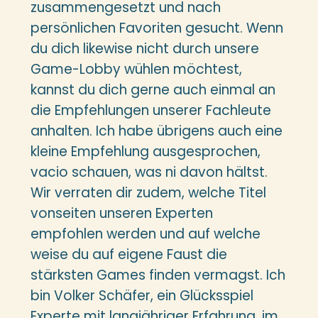
zusammengesetzt und nach
persönlichen Favoriten gesucht. Wenn
du dich likewise nicht durch unsere
Game-Lobby wühlen möchtest,
kannst du dich gerne auch einmal an
die Empfehlungen unserer Fachleute
anhalten. Ich habe übrigens auch eine
kleine Empfehlung ausgesprochen,
vacio schauen, was ni davon hältst.
Wir verraten dir zudem, welche Titel
vonseiten unseren Experten
empfohlen werden und auf welche
weise du auf eigene Faust die
stärksten Games finden vermagst. Ich
bin Volker Schäfer, ein Glücksspiel
Experte mit langjähriger Erfahrung, im