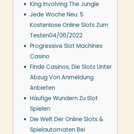
King Involving The Jungle
Jede Woche Neu: 5
Kostenlose Online Slots Zum
Testen04/06/2022
Progressive Slot Machines
Casino
Finde Casinos, Die Slots Unter
Abzug Von Anmeldung
Anbieten
Häufige Wundern Zu Slot
Spielen:
Die Welt Der Online Slots &
Spielautomaten Bei