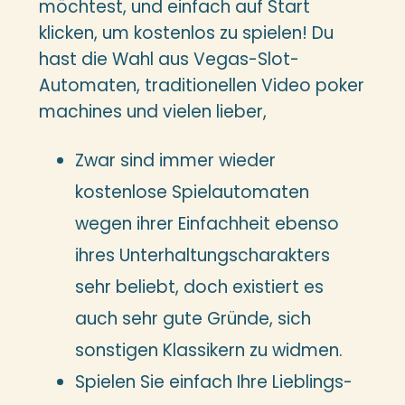
möchtest, und einfach auf Start
klicken, um kostenlos zu spielen! Du
hast die Wahl aus Vegas-Slot-
Automaten, traditionellen Video poker
machines und vielen lieber,
Zwar sind immer wieder
kostenlose Spielautomaten
wegen ihrer Einfachheit ebenso
ihres Unterhaltungscharakters
sehr beliebt, doch existiert es
auch sehr gute Gründe, sich
sonstigen Klassikern zu widmen.
Spielen Sie einfach Ihre Lieblings-