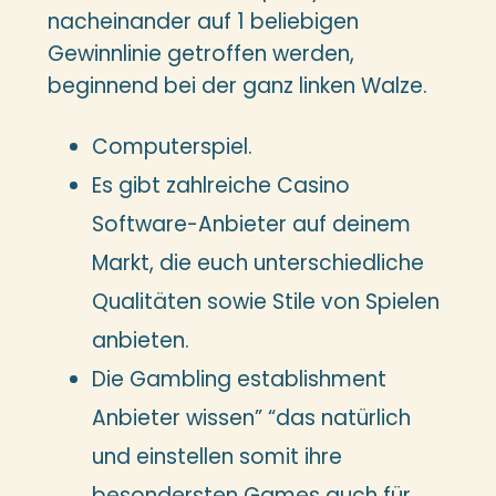
nacheinander auf 1 beliebigen
Gewinnlinie getroffen werden,
beginnend bei der ganz linken Walze.
Computerspiel.
Es gibt zahlreiche Casino
Software-Anbieter auf deinem
Markt, die euch unterschiedliche
Qualitäten sowie Stile von Spielen
anbieten.
Die Gambling establishment
Anbieter wissen” “das natürlich
und einstellen somit ihre
besondersten Games auch für