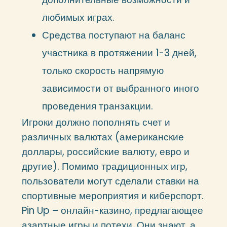
любимых играх.
Средства поступают на баланс
участника в протяжении 1-3 дней,
только скорость напрямую
зависимости от выбранного иного
проведения транзакции.
Игроки должно пополнять счет и
различных валютах (американские
доллары, российские валюту, евро и
другие). Помимо традиционных игр,
пользователи могут сделали ставки на
спортивные мероприятия и киберспорт.
Pin Up – онлайн-казино, предлагающее
азартные игры и потехи. Они знают, а