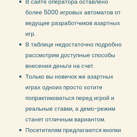
В сайте оператора оставлено
более 5000 игровых автоматов от
ведущие разработчиков азартных
игр.
В таблице недостаточно подробно
рассмотрим доступные способы
внесения деньги на счет.
Только вы новичок же азартных
играх одноиз просто хотите
попрактиковаться перед игрой и
реальные ставки, а демо-режим
станет отличным вариантом.
Посетителям предлагаются кнопки