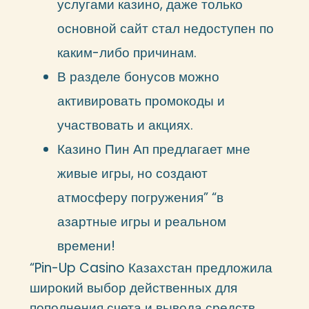
услугами казино, даже только
основной сайт стал недоступен по
каким-либо причинам.
В разделе бонусов можно
активировать промокоды и
участвовать и акциях.
Казино Пин Ап предлагает мне
живые игры, но создают
атмосферу погружения” “в
азартные игры и реальном
времени!
“Pin-Up Casino Казахстан предложила
широкий выбор действенных для
пополнения счета и вывода средств.