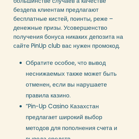
большинстве случаев а качестве
бездепа клиентам предлагают
бесплатные кистей, поинты, реже –
денежные призы. Усовершенство
получения бонуса никаких депозита на
сайте PinUp club вас нужен промокод.
Обратите особое, что вывод
неснижаемых также может быть
отменен, если вы нарушаете
правила казино.
“Pin-Up Casino Казахстан
предлагает широкий выбор
методов для пополнения счета и
вывода средств.