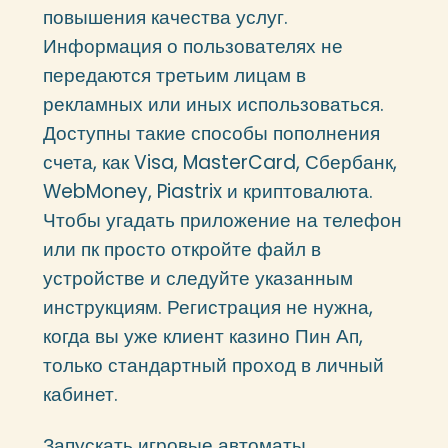
повышения качества услуг.
Информация о пользователях не
передаются третьим лицам в
рекламных или иных использоваться.
Доступны такие способы пополнения
счета, как Visa, MasterCard, Сбербанк,
WebMoney, Piastrix и криптовалюта.
Чтобы угадать приложение на телефон
или пк просто откройте файл в
устройстве и следуйте указанным
инструкциям. Регистрация не нужна,
когда вы уже клиент казино Пин Ап,
только стандартный проход в личный
кабинет.
Запускать игровые автоматы