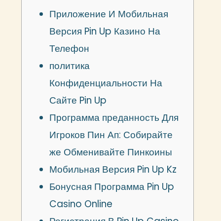
Приложение И Мобильная
Версия Pin Up Казино На
Телефон
политика
Конфиденциальности На
Сайте Pin Up
Программа преданность Для
Игроков Пин Ап: Собирайте
же Обменивайте Пинкоины
Мобильная Версия Pin Up Kz
Бонусная Программа Pin Up
Casino Online