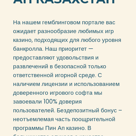
На нашем гемблинговом портале вас
ожидает разнообразие любимых игр
казино, подходящих для любого уровня
банкролла. Наш приоритет —
предоставляют удовольствия и
развлечений в безопасной только
ответственной игорной среде. С
наличием лицензии и использованием
доверенного игрового софта мы
завоевали 100% доверия
пользователей. Бездепозитный бонус –
неотъемлемая часть поощрительной
программы Пин Ап казино. В