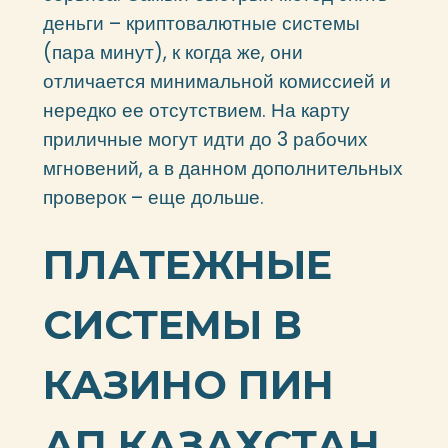
деньги – криптовалютные системы
(пара минут), к когда же, они
отличается минимальной комиссией и
нередко ее отсутствием. На карту
приличные могут идти до 3 рабочих
мгновений, а в данном дополнительных
проверок – еще дольше.
ПЛАТЕЖНЫЕ
СИСТЕМЫ В
КАЗИНО ПИН
АП КАЗАХСТАН