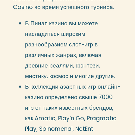
Casino во время успешного турнира.
В Пинап казино вы можете
насладиться широким
разнообразием слот-игр в
различных жанрах, включая
древние реалями, фэнтези,
мистику, космос и многие другие.
В коллекции азартных игр онлайн-
казино определено свыше 7000
игр от таких известных брендов,
как Amatic, Play’n Go, Pragmatic
Play, Spinomenal, NetEnt.