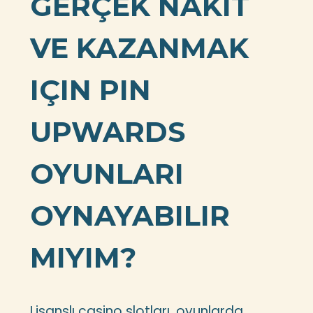
GERÇEK NAKIT
VE KAZANMAK
IÇIN PIN
UPWARDS
OYUNLARI
OYNAYABILIR
MIYIM?
Lisanslı casino slotları, oyunlarda