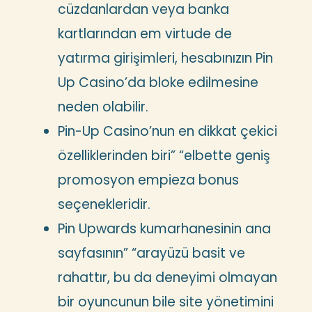
cüzdanlardan veya banka
kartlarından em virtude de
yatırma girişimleri, hesabınızın Pin
Up Casino’da bloke edilmesine
neden olabilir.
Pin-Up Casino’nun en dikkat çekici
özelliklerinden biri” “elbette geniş
promosyon empieza bonus
seçenekleridir.
Pin Upwards kumarhanesinin ana
sayfasının” “arayüzü basit ve
rahattır, bu da deneyimi olmayan
bir oyuncunun bile site yönetimini