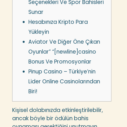
Seçenekleri Ve Spor Bahisleri
Sunar
Hesabınıza Kripto Para
Yükleyin
Aviator Ve Diğer Öne Çıkan
Oyunlar” “[newline]casino
Bonus Ve Promosyonlar
Pinup Casino – Türkiye’nin
Lider Online Casinolarından
Biri!
Kişisel dolabınızda etkinleştirilebilir,
ancak böyle bir ödülün bahis
oynaması gerektiğini unutmayın.