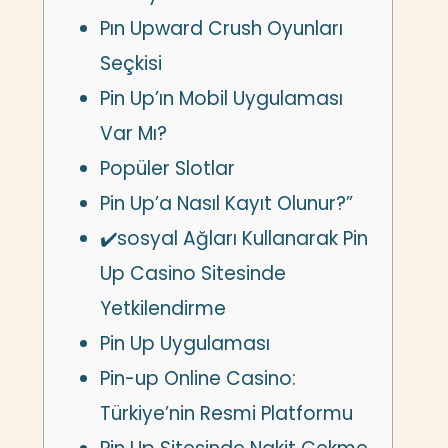
Pın Upward Crush Oyunları
Seçkisi
Pin Up’ın Mobil Uygulaması
Var Mı?
Popüler Slotlar
Pin Up’a Nasıl Kayıt Olunur?”
✔️sosyal Ağları Kullanarak Pin
Up Casino Sitesinde
Yetkilendirme
Pin Up Uygulaması
Pin-up Online Casino:
Türkiye’nin Resmi Platformu