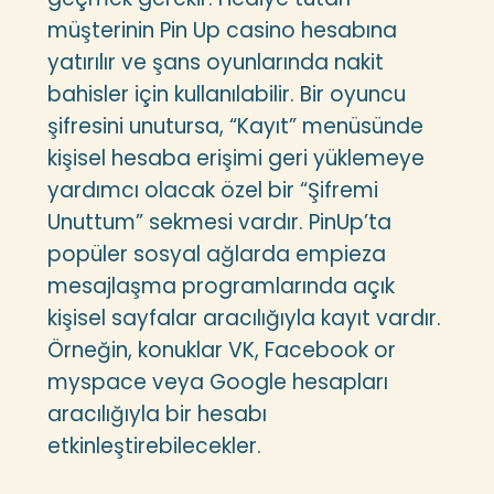
müşterinin Pin Up casino hesabına
yatırılır ve şans oyunlarında nakit
bahisler için kullanılabilir. Bir oyuncu
şifresini unutursa, “Kayıt” menüsünde
kişisel hesaba erişimi geri yüklemeye
yardımcı olacak özel bir “Şifremi
Unuttum” sekmesi vardır. PinUp’ta
popüler sosyal ağlarda empieza
mesajlaşma programlarında açık
kişisel sayfalar aracılığıyla kayıt vardır.
Örneğin, konuklar VK, Facebook or
myspace veya Google hesapları
aracılığıyla bir hesabı
etkinleştirebilecekler.