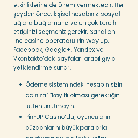
etkinliklerine de önem vermektedir. Her
şeyden önce, kişisel hesabınızı sosyal
ağlara bağlamanız ve en çok tercih
ettiğinizi seçmeniz gerekir. Sanal on
line casino operatörü Pin Way up,
Facebook, Google+, Yandex ve
Vkontakte’deki sayfaları aracılığıyla
yetkilendirme sunar.
Ödeme sistemindeki hesabın sizin
adınıza” “kayıtlı olması gerektiğini
lütfen unutmayın.
Pin-UP Casino’da, oyuncuların
cüzdanlarını büyük paralarla