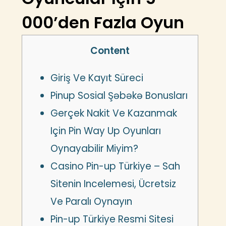
000’den Fazla Oyun
Content
Giriş Ve Kayıt Süreci
Pinup Sosial Şəbəkə Bonusları
Gerçek Nakit Ve Kazanmak
Için Pin Way Up Oyunları
Oynayabilir Miyim?
Casino Pin-up Türkiye – Sah
Sitenin Incelemesi, Ücretsiz
Ve Paralı Oynayın
Pin-up Türkiye Resmi Sitesi