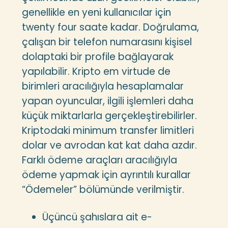
genellikle en yeni kullanıcılar için
twenty four saate kadar. Doğrulama,
çalışan bir telefon numarasını kişisel
dolaptaki bir profile bağlayarak
yapılabilir. Kripto em virtude de
birimleri aracılığıyla hesaplamalar
yapan oyuncular, ilgili işlemleri daha
küçük miktarlarla gerçekleştirebilirler.
Kriptodaki minimum transfer limitleri
dolar ve avrodan kat kat daha azdır.
Farklı ödeme araçları aracılığıyla
ödeme yapmak için ayrıntılı kurallar
“Ödemeler” bölümünde verilmiştir.
Üçüncü şahıslara ait e-