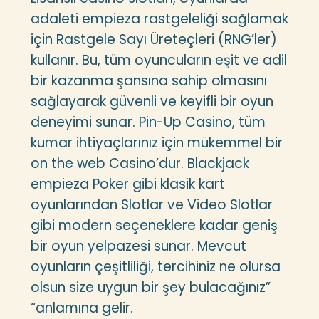
adaleti empieza rastgeleliği sağlamak
için Rastgele Sayı Üreteçleri (RNG’ler)
kullanır. Bu, tüm oyuncuların eşit ve adil
bir kazanma şansına sahip olmasını
sağlayarak güvenli ve keyifli bir oyun
deneyimi sunar. Pin-Up Casino, tüm
kumar ihtiyaçlarınız için mükemmel bir
on the web Casino’dur. Blackjack
empieza Poker gibi klasik kart
oyunlarından Slotlar ve Video Slotlar
gibi modern seçeneklere kadar geniş
bir oyun yelpazesi sunar. Mevcut
oyunların çeşitliliği, tercihiniz ne olursa
olsun size uygun bir şey bulacağınız”
“anlamına gelir.