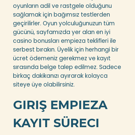
oyunların adil ve rastgele olduğunu
sağlamak için bağımsız testlerden
geçirilirler. Oyun yolculuğunuzun tüm
gücünü, sayfamızda yer alan en iyi
casino bonusları empieza teklifleri ile
serbest bırakın. Üyelik için herhangi bir
ücret ödemeniz gerekmez ve kayıt
sırasında belge talep edilmez. Sadece
birkaç dakikanızı ayırarak kolayca
siteye üye olabilirsiniz.
GIRIŞ EMPIEZA
KAYIT SÜRECI