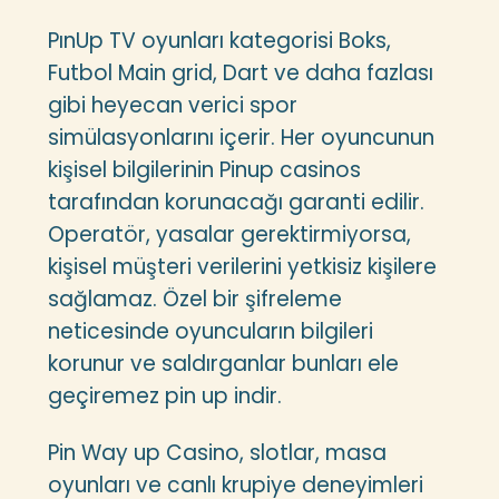
PınUp TV oyunları kategorisi Boks,
Futbol Main grid, Dart ve daha fazlası
gibi heyecan verici spor
simülasyonlarını içerir. Her oyuncunun
kişisel bilgilerinin Pinup casinos
tarafından korunacağı garanti edilir.
Operatör, yasalar gerektirmiyorsa,
kişisel müşteri verilerini yetkisiz kişilere
sağlamaz. Özel bir şifreleme
neticesinde oyuncuların bilgileri
korunur ve saldırganlar bunları ele
geçiremez
pin up indir
.
Pin Way up Casino, slotlar, masa
oyunları ve canlı krupiye deneyimleri