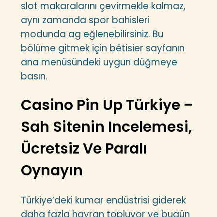
slot makaralarını çevirmekle kalmaz,
aynı zamanda spor bahisleri
modunda ag eğlenebilirsiniz. Bu
bölüme gitmek için bêtisier sayfanın
ana menüsündeki uygun düğmeye
basın.
Casino Pin Up Türkiye –
Sah Sitenin Incelemesi,
Ücretsiz Ve Paralı
Oynayın
Türkiye’deki kumar endüstrisi giderek
daha fazla hayran topluyor ve bugün