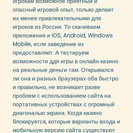
игрокам возможное приятный и
опасный игровой опыт, только делает
их менее привлекательными для
игроков из России. То скачиваем
приложения и iOS, Android, Windows
Mobile, если заведение их
предоставляет. А тестируем
возможности ддя игры в онлайн казино
на реальные деньги там. Открывался
ли она и разных браузерах оба быстро
и правильно, не возникает разве
проблем с использованием сайта на
портативных устройствах с огромный
диагональю экрана. Когда казино
блокируется, которые варианты входа и
мобильную версию сайта существуют