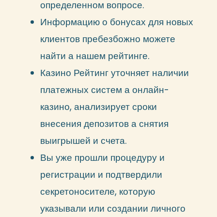
определенном вопросе.
Информацию о бонусах для новых
клиентов пребезбожно можете
найти а нашем рейтинге.
Казино Рейтинг уточняет наличии
платежных систем а онлайн-
казино, анализирует сроки
внесения депозитов а снятия
выигрышей и счета.
Вы уже прошли процедуру и
регистрации и подтвердили
секретоносителе, которую
указывали или создании личного