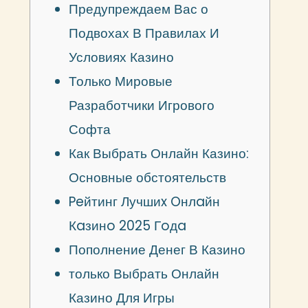
Предупреждаем Вас о
Подвохах В Правилах И
Условиях Казино
Только Мировые
Разработчики Игрового
Софта
Как Выбрать Онлайн Казино:
Основные обстоятельств
Peйтинг Лучшиx Oнлaйн
Кaзинo 2025 Гoдa
Пополнение Денег В Казино
только Выбрать Онлайн
Казино Для Игры