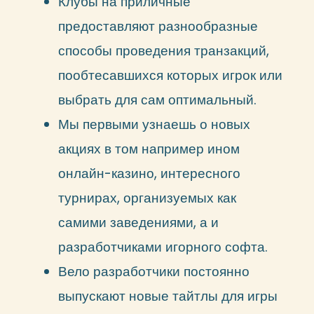
Клубы на приличные
предоставляют разнообразные
способы проведения транзакций,
пообтесавшихся которых игрок или
выбрать для сам оптимальный.
Мы первыми узнаешь о новых
акциях в том например ином
онлайн-казино, интересного
турнирах, организуемых как
самими заведениями, а и
разработчиками игорного софта.
Вело разработчики постоянно
выпускают новые тайтлы для игры