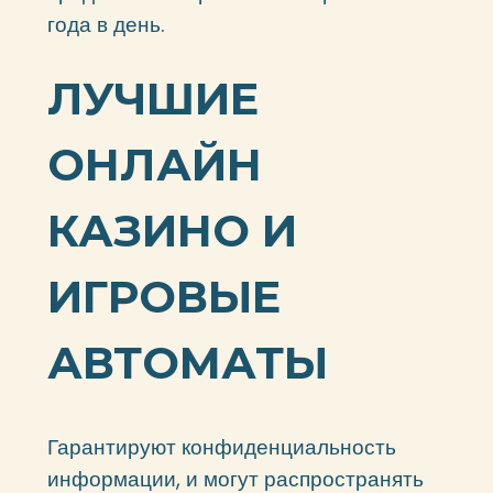
года в день.
ЛУЧШИЕ
ОНЛАЙН
КАЗИНО И
ИГРОВЫЕ
АВТОМАТЫ
Гарантируют конфиденциальность
информации, и могут распространять