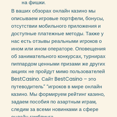
на фишки.
В ваших обзорах онлайн казино мы
описываем игровые портфели, бонусы,
отсутствии мобильного приложения и
доступные платежные методы. Также у
нас есть отзывы реальными игроков о
ином или ином операторе. Оповещения
об занимательного конкурсах, турнирах
пиппардом ценными призами же других
акциях не пройдут мимо пользователей
BestCasino. Сайт BestCasino – это
путеводитель” “игроков в мире онлайн
казино. Мы формируем рейтинг казино,
задаем пособия по азартным играм,
следим за всеми новинками а сфере
онлайн гэмблинга.