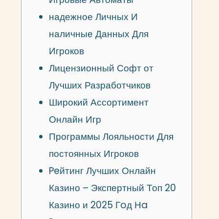
надежное Личных И
наличные Данных Для
Игроков
Лицензионный Софт от
Лучших Разработчиков
Широкий Ассортимент
Онлайн Игр
Программы Лояльности Для
постоянных Игроков
Peйтинг Лучших Онлайн
Казино – Экспертный Топ 20
Казино и 2025 Гoд Нa