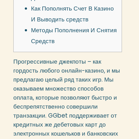
Как Пополнять Счет В Казино
И Выводить средств
Методы Пополнения И Снятия
Средств
Прогрессивные джекпоты – как
гордость любого онлайн-казино, и мы
предлагаю целый ряд таких игр. Мы
оказываем множество способов
оплата, которые позволяют быстро и
беспрепятственно совершили
транзакции. GGbet поддерживает от
кредитных же дебетовых карт до
электронных кошельков и банковских