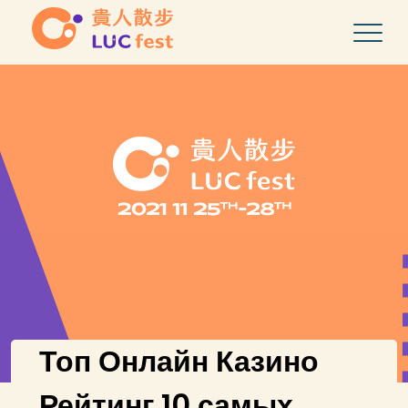
Skip
to
content
Топ Онлайн Казино
Рейтинг 10 самых