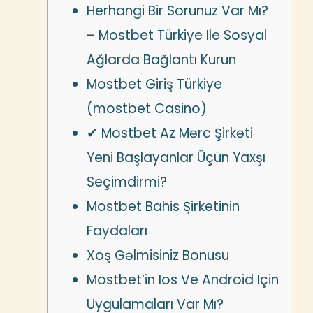
Herhangi Bir Sorunuz Var Mı?
– Mostbet Türkiye Ile Sosyal
Ağlarda Bağlantı Kurun
Mostbet Giriş Türkiye
(mostbet Casino)
✔ Mostbet Az Mərc Şirkəti
Yeni Başlayanlar Üçün Yaxşı
Seçimdirmi?
Mostbet Bahis Şirketinin
Faydaları
Xoş Gəlmisiniz Bonusu
Mostbet’in Ios Ve Android Için
Uygulamaları Var Mı?