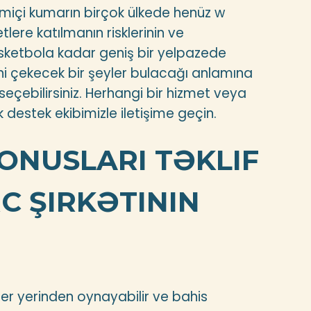
miçi kumarın birçok ülkede henüz w
ere katılmanın risklerinin ve
basketbola kadar geniş bir yelpazede
ini çekecek bir şeyler bulacağı anlamına
 seçebilirsiniz. Herhangi bir hizmet veya
k destek ekibimizle iletişime geçin.
BONUSLARI TƏKLIF
C ŞIRKƏTININ
her yerinden oynayabilir ve bahis