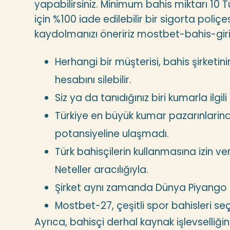
yapabilirsiniz. Minimum bahis miktarı 10 
için %100 iade edilebilir bir sigorta poli
kaydolmanızı öneririz
mostbet-bahis-giri
Herhangi bir müşterisi, bahis şirketi
hesabını silebilir.
Siz ya da tanıdığınız biri kumarla ilgi
Türkiye en büyük kumar pazarınlarin
potansiyeline ulaşmadı.
Türk bahisçilerin kullanmasına izin v
Neteller aracılığıyla.
Şirket aynı zamanda Dünya Piyango Bir
Mostbet-27, çeşitli spor bahisleri se
Ayrıca, bahisçi derhal kaynak işlevselliği