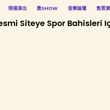
現場演出
貴SHOW
音樂論壇
售票
esmi Siteye Spor Bahisleri I