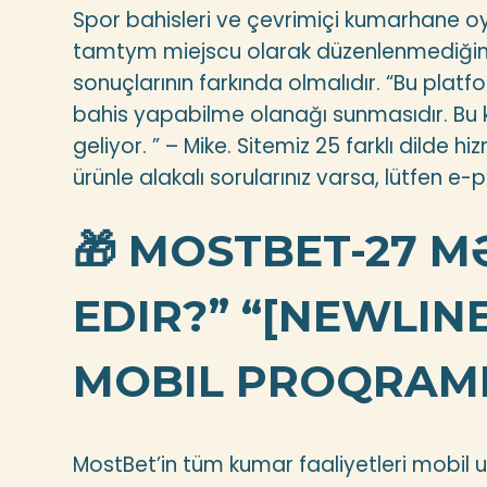
Spor bahisleri ve çevrimiçi kumarhane o
tamtym miejscu olarak düzenlenmediğini un
sonuçlarının farkında olmalıdır. “Bu pla
bahis yapabilme olanağı sunmasıdır. Bu ka
geliyor. ” – Mike. Sitemiz 25 farklı dilde 
ürünle alakalı sorularınız varsa, lütfen e-
🎁 MOSTBET-27 M
EDIR?” “[NEWLIN
MOBIL PROQRAMI
MostBet’in tüm kumar faaliyetleri mobil 